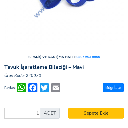
SİPARİŞ VE DANIŞMA HATTI:
0507 653 6600
Tavuk İşaretleme Bileziği – Mavi
Ürün Kodu: 240070
WhatsApp
Facebook
Twitter
Email
Bilgi İste
Paylaş:
ADET
Sepete Ekle