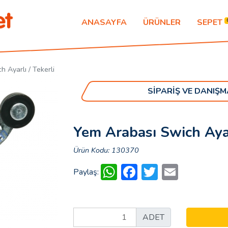
ANASAYFA
ÜRÜNLER
SEPET
 Ayarlı / Tekerli
SİPARİŞ VE DANIŞM
Yem Arabası Swich Ayar
Ürün Kodu: 130370
WhatsApp
Facebook
Twitter
Email
Paylaş:
ADET