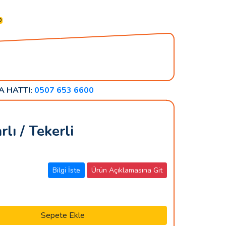
0
A HATTI:
0507 653 6600
lı / Tekerli
Bilgi İste
Ürün Açıklamasına Git
Sepete Ekle