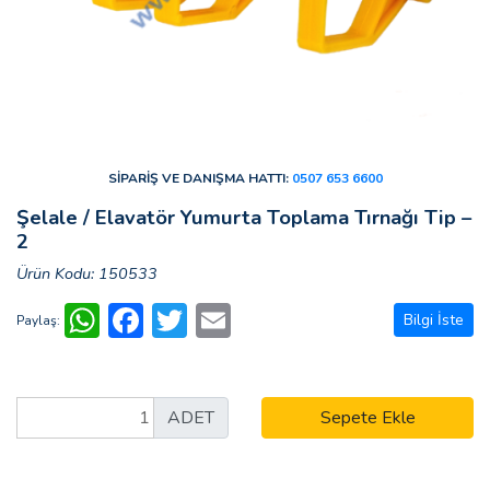
SİPARİŞ VE DANIŞMA HATTI:
0507 653 6600
Şelale / Elavatör Yumurta Toplama Tırnağı Tip –
2
Ürün Kodu: 150533
WhatsApp
Facebook
Twitter
Email
Bilgi İste
Paylaş:
ADET
Sepete Ekle