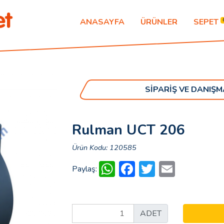
ANASAYFA
ÜRÜNLER
SEPET
SİPARİŞ VE DANIŞM
Rulman UCT 206
Ürün Kodu: 120585
WhatsApp
Facebook
Twitter
Email
Paylaş:
ADET