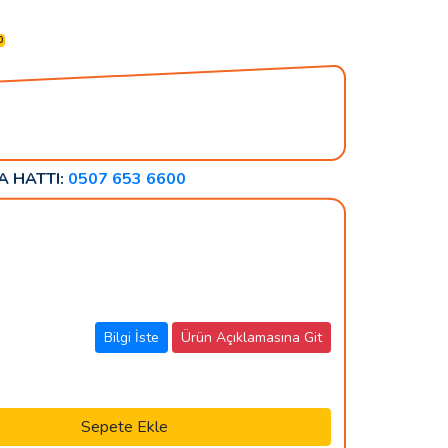
0
A HATTI:
0507 653 6600
Bilgi İste
Ürün Açıklamasına Git
Sepete Ekle